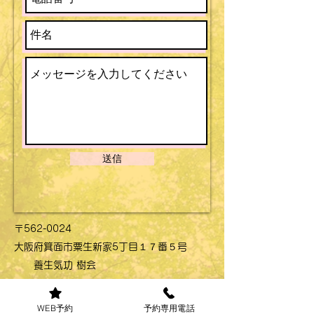
送信
〒562-0024
大阪府箕面市粟生新家5丁目１７番５号
養生気功 樹会
✉
qigong.itsuki@gmail.com
​℡
090-8125-5028
WEB予約
予約専用電話