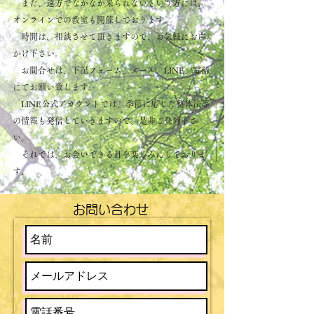
また、遠方でなかなか来られないという方には、
オンラインでの教室も開催しております。
時間は、相談させて頂きますので、お気軽にお声
かけ下さい。
お問合せは、下記フォーム、メール、LINE、電話
にてお願い致します。
LINE公式アカウントでは、季節に応じた整体法等
の情報も発信していきますので、是非ご登録下さ
い。
​ それでは、お会いできる日を楽しみにしておりま
す。
お問い合わせ