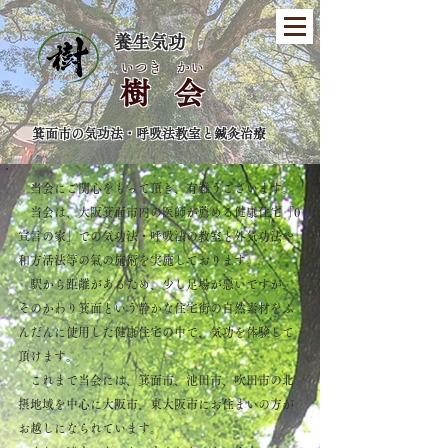
​養生気功
いつき かい
​樹 会
箕面市の気功法・呼吸法教室と鍼灸治療
当会にご関心をもって頂き、有難うございます。
当会は、大阪箕面市内の医師が薦める健康住宅「0
宣言の家」での気功法・呼吸法の教室と外気功法や
和方活法等の氣の施術を実施しております。
駅から距離があるため、少し足場が悪いですが、
そのかわり箕面という静かな住宅街の自然素材をふ
んだんに使用した健康住宅の中で、気功を体験して
頂けます。
これまで当会には、箕面市、池田市、吹田市の北
摂地域を中心に大阪市、東大阪市にお住まいの方が
お越しになられています。