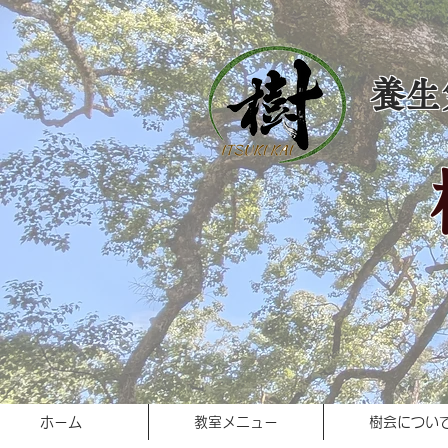
​養
ホーム
教室メニュー
樹会につい