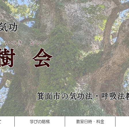
生気功
いつき かい
​樹 会
箕面市の気功法・呼吸法
て
学びの階梯
教室日時・料金